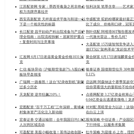
江苏配资网 专家：墨西哥毒枭之死非终点
恒利决策 笔墨含章——艺术家
权力洗牌序幕拉开
西安高新配资 天秤座追求平衡与和谐==以
华盛配资 驼奶粉哪家最好最
下是一个相关性的标题
比了成分、价格和口碑，冠军
长江配资 昌平妇幼产科出院准备与产后护
荆叶优配 阿维塔06T预告图发
理全指南：出院流程拆解 + 居家照护重点
一代激光雷达，售价几何?
+ 复查时间与注意事项
大圣配资 15万级智驾竞争进入
途ET5以“架构革命”发起技术
汇发网 6月17日老庙黄金黄金价格1031元/
聚合财富 6月17日谢瑞麟黄金价格
克
克
仁信 板块异动 | 沪银期货涨超7% A股白银
银泰证券 国债期货拉升 30年
0.11%
板块早盘领涨
广瑞网 一路奏凯！这台“纪录收割机”刷新
启远网 阿森纳这个赛季英超
过多少历史
但你需看强大的曼联给不给你
天龙配资 逆市狂飙210%！
点搭网配资 3.27亿资金抢筹
6.04亿资金出逃通富微电丨龙
宏图配资 “百千万工程”三年深耕，黄埔农
对对配 黑暗里全力以赴！这
村集体资产活化注入新动能
在白云上演
宏泰证券 交通运输部：去年我国日均1.8亿
股海策略 中信证券：产业园区R
人次跨区域流动
下行持续，以服务求集聚
可盈配资 美股小幅收涨！英伟达收创新
红牛策略 为迎接 i6 上市，