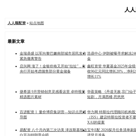
人人顺
人人顺配资
»
站点地图
最新文章
金瑞鼎盛 以军向黎巴嫩南部城市居民发布
浩鼎中心 伊朗被曝寻求解冻24
紧急撤离警告
金
启兴网 涨了！金银价格又开始“拉扯”，有
鑫旺资管 华夏基金2025年业
央行开始考虑抛售部分黄金储备
收96亿元同比增长20%，净利
增长11%
捷希源 9月营销创意灵感看这里 卓特视觉
华盈策略 《丹道无敌,宗门仙
精选图片素材
短剧，月满西楼,思悠悠
百进配资 1_量价博弈集训营—知识点思维
华力网 特斯拉代理顾问机构
导图
（ISS）建议特斯拉投资者不
XAI的提案
易配资 八个月内第三次访美 泽连斯基抵达
宝牛E配 2026探月任务清单刷
白宫与特朗普会晤
进登月准备