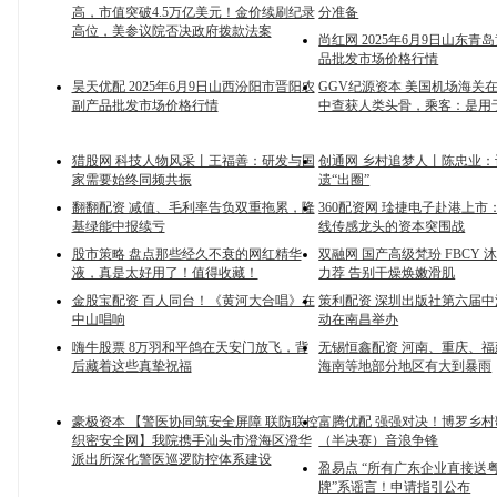
高，市值突破4.5万亿美元！金价续刷纪录
分准备
高位，美参议院否决政府拨款法案
尚红网 2025年6月9日山东青
品批发市场价格行情
昊天优配 2025年6月9日山西汾阳市晋阳农
GGV纪源资本 美国机场海关
副产品批发市场价格行情
中查获人类头骨，乘客：是用
猎股网 科技人物风采丨王福善：研发与国
创通网 乡村追梦人丨陈忠业
家需要始终同频共振
遗“出圈”
翻翻配资 减值、毛利率告负双重拖累，隆
360配资网 琻捷电子赴港上市
基绿能中报续亏
线传感龙头的资本突围战
股市策略 盘点那些经久不衰的网红精华
双融网 国产高级梵玢 FBCY 沐
液，真是太好用了！值得收藏！
力荐 告别干燥焕嫩滑肌
金股宝配资 百人同台！《黄河大合唱》在
策利配资 深圳出版社第六届
中山唱响
动在南昌举办
嗨牛股票 8万羽和平鸽在天安门放飞，背
无锡恒鑫配资 河南、重庆、
后藏着这些真挚祝福
海南等地部分地区有大到暴雨
豪极资本 【警医协同筑安全屏障 联防联控
富腾优配 强强对决！博罗乡
织密安全网】我院携手汕头市澄海区澄华
（半决赛）音浪争锋
派出所深化警医巡逻防控体系建设
盈易点 “所有广东企业直接送
牌”系谣言！申请指引公布